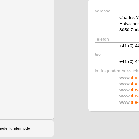
adresse
Charles 
Hofwiesen
8050 Züri
Telefon
+41 (0) 4
fax
+41 (0) 4
Im folgenden Verzeichn
www.
die-
www.
die-
www.
die-
www.
die-
www.
die-
ode, Kindermode