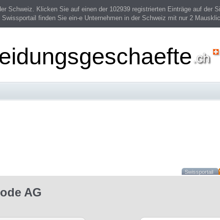
 Schweiz. Klicken Sie auf einen der 102939 registrierten Einträge auf der Si
 Swissportail finden Sie ein-e Unternehmen in der Schweiz mit nur 2 Mauskli
leidungsgeschaefte
Swissportail
Mode AG