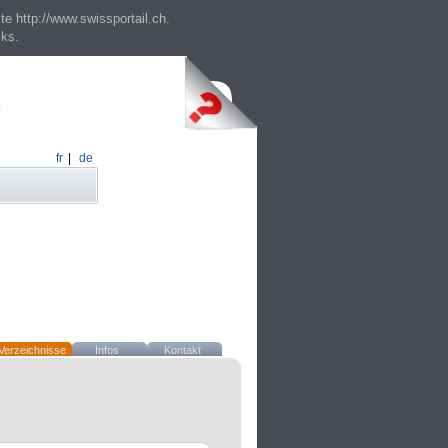
te http://www.swissportail.ch.
cks.
fr
|
de
Verzeichnisse
Infos
Kontakt