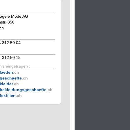
Vögele Mode AG
str. 350
ch
4 312 50 04
4 312 50 15
is eingetragen :
laeden
.ch
geschaefte
.ch
kleider
.ch
bekleidungsgeschaefte
.ch
textilien
.ch