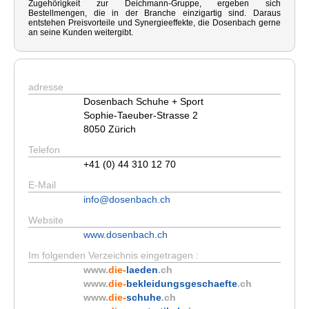
Zugehörigkeit zur Deichmann-Gruppe, ergeben sich
Bestellmengen, die in der Branche einzigartig sind. Daraus
entstehen Preisvorteile und Synergieeffekte, die Dosenbach gerne
an seine Kunden weitergibt.
adresse
Dosenbach Schuhe + Sport
Sophie-Taeuber-Strasse 2
8050 Zürich
Telefon
+41 (0) 44 310 12 70
E-Mail
info@dosenbach.ch
Website
www.dosenbach.ch
Im folgenden Verzeichnis eingetragen :
www.
die-
laeden
.ch
www.
die-
bekleidungsgeschaefte
.ch
www.
die-
schuhe
.ch