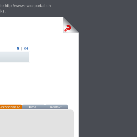
te http://www.swissportail.ch.
cks.
fr
|
de
Verzeichnisse
Infos
Kontakt