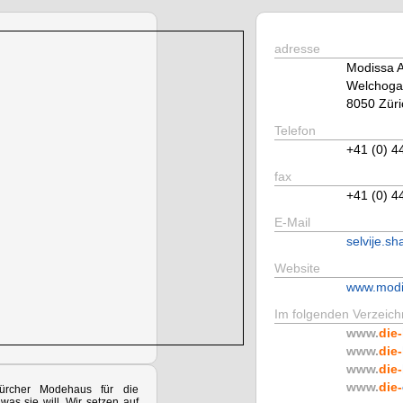
adresse
Modissa 
Welchoga
8050 Züri
Telefon
+41 (0) 4
fax
+41 (0) 4
E-Mail
selvije.s
Website
www.modi
Im folgenden Verzeichn
www.
die-
www.
die-
www.
die-
www.
die-
ürcher Modehaus für die
was sie will. Wir setzen auf