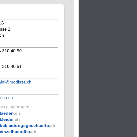
AG
sse 2
ch
4 310 40 50
4 310 40 51
haini@modissa.ch
ssa.ch
is eingetragen :
laeden
.ch
kleider
.ch
bekleidungsgeschaefte
.ch
einzelhaendler
.ch