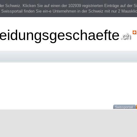
 Schweiz. Klicken Sie auf einen der 102939 registrierten Einträge auf der Si
 Swissportail finden Sie ein-e Unternehmen in der Schweiz mit nur 2 Mauskli
leidungsgeschaefte
Swissportail