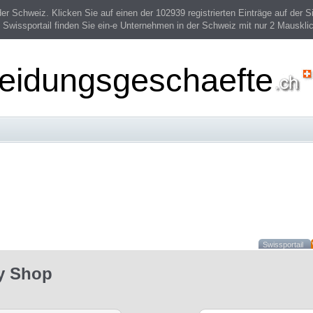
 Schweiz. Klicken Sie auf einen der 102939 registrierten Einträge auf der Si
 Swissportail finden Sie ein-e Unternehmen in der Schweiz mit nur 2 Mauskli
leidungsgeschaefte
Swissportail
ly Shop