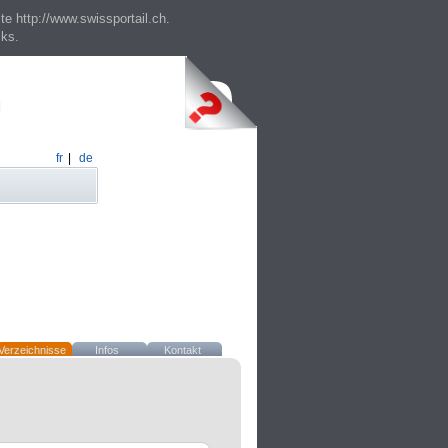
te http://www.swissportail.ch.
cks.
fr
|
de
Verzeichnisse
Infos
Kontakt