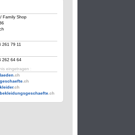
k/ Family Shop
36
ch
4 261 79 11
4 262 64 64
is eingetragen :
laeden
.ch
geschaefte
.ch
kleider
.ch
bekleidungsgeschaefte
.ch