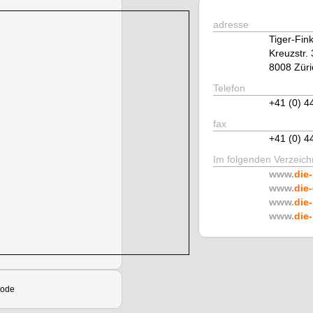
adresse
Tiger-Fin
Kreuzstr. 
8008 Züri
Telefon
+41 (0) 4
fax
+41 (0) 4
Im folgenden Verzeichn
www.
die-
www.
die-
www.
die-
www.
die-
mode