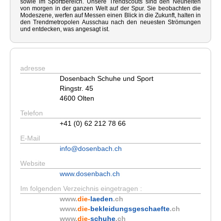
sowie im Sportbereich. Unsere Trendscouts sind den Neuheiten
von morgen in der ganzen Welt auf der Spur. Sie beobachten die
Modeszene, werfen auf Messen einen Blick in die Zukunft, halten in
den Trendmetropolen Ausschau nach den neuesten Strömungen
und entdecken, was angesagt ist.
adresse
Dosenbach Schuhe und Sport
Ringstr. 45
4600 Olten
Telefon
+41 (0) 62 212 78 66
E-Mail
info@dosenbach.ch
Website
www.dosenbach.ch
Im folgenden Verzeichnis eingetragen :
www.
die-
laeden
.ch
www.
die-
bekleidungsgeschaefte
.ch
www.
die-
schuhe
.ch