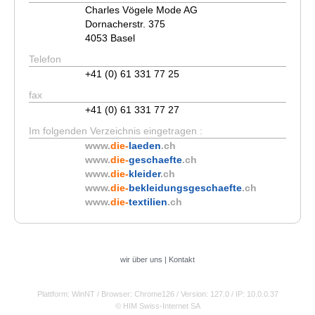
Charles Vögele Mode AG
Dornacherstr. 375
4053 Basel
Telefon
+41 (0) 61 331 77 25
fax
+41 (0) 61 331 77 27
Im folgenden Verzeichnis eingetragen :
www.
die-
laeden
.ch
www.
die-
geschaefte
.ch
www.
die-
kleider
.ch
www.
die-
bekleidungsgeschaefte
.ch
www.
die-
textilien
.ch
wir über uns
|
Kontakt
Plattform: WinNT
/ Browser: Chrome126
/ Version: 127.0
/ IP: 10.0.0.37
© HIM Swiss-Internet SA