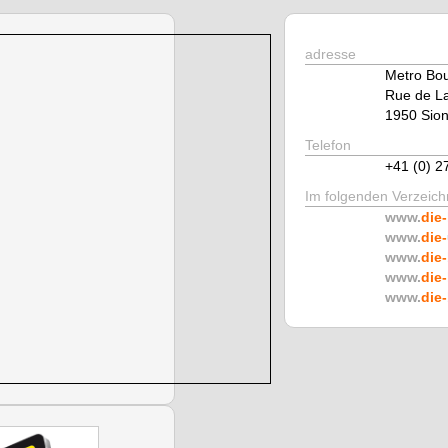
adresse
Metro Bou
Rue de L
1950 Sio
Telefon
+41 (0) 2
Im folgenden Verzeichn
www.
die-
www.
die-
www.
die-
www.
die-
www.
die-