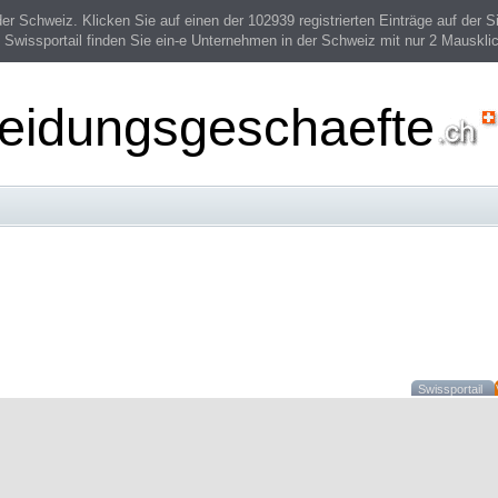
 Schweiz. Klicken Sie auf einen der 102939 registrierten Einträge auf der Si
 Swissportail finden Sie ein-e Unternehmen in der Schweiz mit nur 2 Mauskli
leidungsgeschaefte
Swissportail