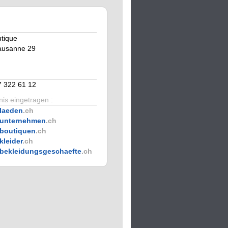
tique
ausanne 29
n
7 322 61 12
is eingetragen :
laeden
.ch
unternehmen
.ch
boutiquen
.ch
kleider
.ch
bekleidungsgeschaefte
.ch