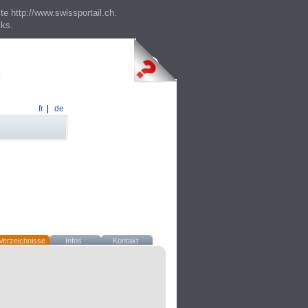
te http://www.swissportail.ch.
cks.
fr
|
de
Verzeichnisse
Infos
Kontakt