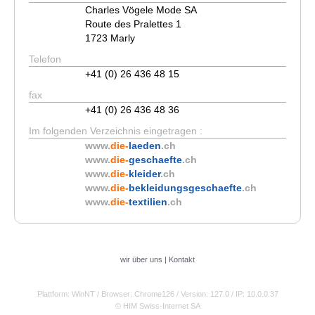
Charles Vögele Mode SA
Route des Pralettes 1
1723 Marly
Telefon
+41 (0) 26 436 48 15
fax
+41 (0) 26 436 48 36
Im folgenden Verzeichnis eingetragen :
www.
die-
laeden
.ch
www.
die-
geschaefte
.ch
www.
die-
kleider
.ch
www.
die-
bekleidungsgeschaefte
.ch
www.
die-
textilien
.ch
wir über uns
|
Kontakt
Plattform: WinNT
/ Browser: Chrome126
/ Version: 127.0
/ IP: 10.0.0.37
© HIM Swiss-Internet SA