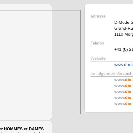
adresse
D-Mode 
Grand-Ru
1110 Mor
Telefon
+41 (0) 2
Website
www.d-mo
Im folgenden Verzeichn
www.
die-
www.
die-
www.
die-
www.
die-
www.
die-
rter HOMMES et DAMES