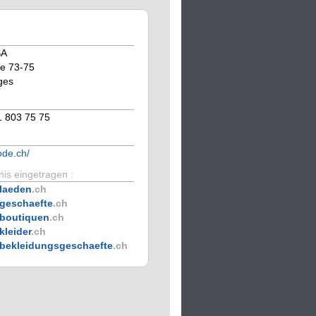
SA
e 73-75
ges
1 803 75 75
de.ch/
is eingetragen :
laeden
.ch
geschaefte
.ch
boutiquen
.ch
kleider
.ch
bekleidungsgeschaefte
.ch