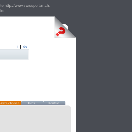
te http://www.swissportail.ch.
cks.
fr
|
de
Verzeichnisse
Infos
Kontakt