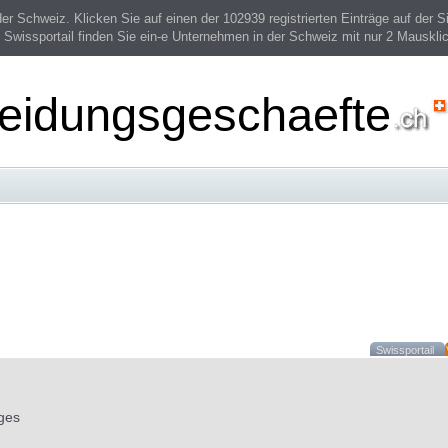
 Schweiz. Klicken Sie auf einen der 102939 registrierten Einträge auf der Si
 Swissportail finden Sie ein-e Unternehmen in der Schweiz mit nur 2 Mauskli
leidungsgeschaefte
Swissportail
ges