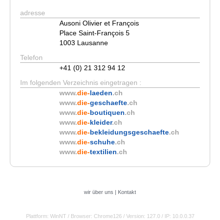
adresse
Ausoni Olivier et François
Place Saint-François 5
1003 Lausanne
Telefon
+41 (0) 21 312 94 12
Im folgenden Verzeichnis eingetragen :
www.
die-
laeden
.ch
www.
die-
geschaefte
.ch
www.
die-
boutiquen
.ch
www.
die-
kleider
.ch
www.
die-
bekleidungsgeschaefte
.ch
www.
die-
schuhe
.ch
www.
die-
textilien
.ch
wir über uns
|
Kontakt
Plattform: WinNT
/ Browser: Chrome126
/ Version: 127.0
/ IP: 10.0.0.37